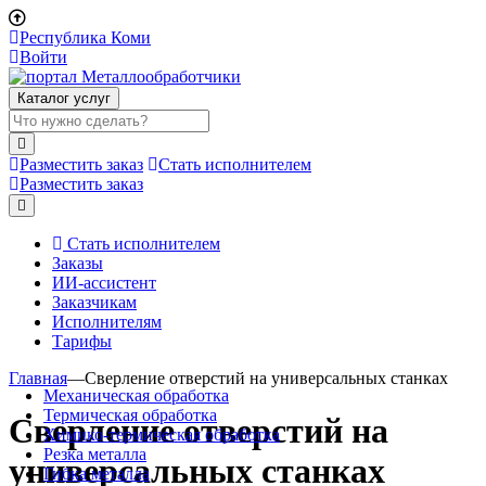
Республика Коми
Войти
Каталог услуг
Разместить заказ
Стать исполнителем
Разместить заказ
Стать исполнителем
Заказы
ИИ-ассистент
Заказчикам
Исполнителям
Тарифы
Главная
—
Сверление отверстий на универсальных станках
Механическая обработка
Термическая обработка
Сверление отверстий на
Химико-термическая обработка
Резка металла
универсальных станках
Гибка металла