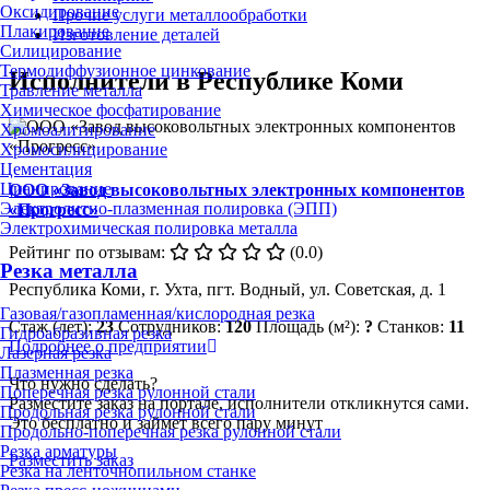
Оксидирование
Прочие услуги металлообработки
Плакирование
Изготовление деталей
Силицирование
Термодиффузионное цинкование
Исполнители в Республике Коми
Травление металла
Химическое фосфатирование
Хромоалитирование
Хромосилицирование
Цементация
Цианирование
ООО «Завод высоковольтных электронных компонентов
Электролитно-плазменная полировка (ЭПП)
«Прогресс»
Электрохимическая полировка металла
Рейтинг по отзывам:
(0.0)
Резка металла
Республика Коми, г. Ухта, пгт. Водный, ул. Советская, д. 1
Газовая/газопламенная/кислородная резка
Стаж (лет):
23
Сотрудников:
120
Площадь (м²):
?
Станков:
11
Гидроабразивная резка
Подробнее о предприятии
Лазерная резка
Плазменная резка
Что нужно сделать?
Поперечная резка рулонной стали
Разместите заказ на портале, исполнители откликнутся сами.
Продольная резка рулонной стали
Это бесплатно и займет всего пару минут
Продольно-поперечная резка рулонной стали
Резка арматуры
Разместить заказ
Резка на ленточнопильном станке