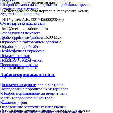
Раскрой металла на координатно-пробивном прессе
Ротационная вытяжка
По вопросам работы портала в Республике Коми:
Художественная ковка
ИП Чугаев А.В. (321745600023836)
Очистка и покраска
+7 (992) 504-53-22
info@metalloobrabotchiki.ru
Безвоздушная покраска
Мы на связи пн-пт 7:00-16:00 Мск
Дробеструйная обработка
Обработка в галтовочном барабане
Обработка в дробемёте
Пескоструйная обработка
Покраска кистью
Разместить заказ
Покраска краскопультом
Порошковая покраска
Стать исполнителем
Лаборатория и контроль
Правовые документы
Визуально-измерительный контроль
Реклама на портале
Исследование порошковых материалов
Подбор исполнителей
Контроль проникающими веществами
Магнитопорошковый контроль
Блог
Металлография
Определение остаточных напряжений
Чтобы ваше предприятие находилось выше других,
Определение предела прочности на растяжение