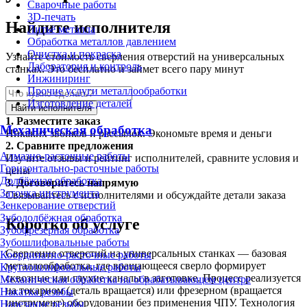
Сварочные работы
3D-печать
Найдите исполнителя
Литьё металла
Обработка металлов давлением
Очистка и покраска
Узнайте стоимость сверления отверстий на универсальных
Лаборатория и контроль
станках. Это бесплатно и займет всего пару минут
Инжиниринг
Прочие услуги металлообработки
Изготовление деталей
Найти исполнителя
1.
Разместите заказ
Механическая обработка
Никаких звонков и рассылок. Экономьте время и деньги
2.
Сравните предложения
Алмазно-расточные работы
Изучите отзывы и рейтинг исполнителей, сравните условия и
Горизонтально-расточные работы
цены
Долбёжная обработка
3.
Договоритесь напрямую
Заточка инструмента
Связывайтесь с исполнителями и обсуждайте детали заказа
Зенкерование отверстий
Зубодолбёжная обработка
Коротко об услуге
Зубофрезерная обработка
Зубошлифовальные работы
Сверление отверстий на универсальных станках — базовая
Координатно-расточные работы
металлообработка, где вращающееся сверло формирует
Круглошлифовальные работы
сквозные или глухие каналы в заготовке. Процесс реализуется
Механическая обработка на обрабатывающем центре
на токарном (деталь вращается) или фрезерном (вращается
Накатка резьбы
инструмент) оборудовании без применения ЧПУ. Технология
Нарезание резьбы