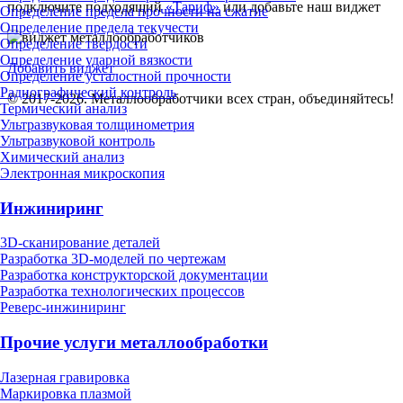
подключите подходящий
«Тариф»
или добавьте наш виджет
Определение предела прочности на сжатие
Определение предела текучести
Определение твердости
Определение ударной вязкости
Добавить виджет
Определение усталостной прочности
Радиографический контроль
© 2017-2026. Металлообработчики всех стран, объединяйтесь!
Термический анализ
Ультразвуковая толщинометрия
Ультразвуковой контроль
Химический анализ
Электронная микроскопия
Инжиниринг
3D-сканирование деталей
Разработка 3D-моделей по чертежам
Разработка конструкторской документации
Разработка технологических процессов
Реверс-инжиниринг
Прочие услуги металлообработки
Лазерная гравировка
Маркировка плазмой