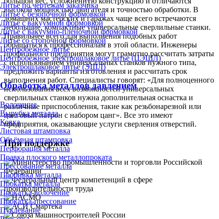
большой вес, усложнённую конструкцию и отличаются
Литье по чертежам заказчика
высокой мощностью двигателя и точностью обработки. В
Литье с безопочной формовкой
домашних мастерских и гаражах чаще всего встречаются
Литье с вакуумной формовкой
небольшие, компактные универсальные сверлильные станки.
Литье с вакуумно-плёночной формовкой
Правильнее всего для выполнения подобных работ
Литье со стопочной формовкой
обращаться к профессионалам в этой области. Инженеры
Центробежное литье
профильного предприятия могут грамотно рассчитать затраты
Центробежное электрошлаковое литье (ЦЭШЛ)
с использованием универсальных станков нужного типа,
Электрошлаковое литье (ЭШЛ)
предложить варианты изготовления и рассчитать срок
выполнения работ. Специалисты говорят: «Для полноценного
Обработка металлов давлением
использования всех возможностей универсальных
сверлильных станков нужна дополнительная оснастка и
Волочение
различные приспособления, такие как резьбонарезной или
Вырубка металла
цанговый патрон с набором цанг». Все это имеют
Ковка
предприятия, оказывающие услуги сверления отверстий.
Листовая штамповка
Объёмная штамповка
При поддержке
Перфорация металла
Правка плоского металлопроката
Прессование металла
Пробивка металла
Прокатка металла
Прокатка-волочение
Прокатка-прессование
Пуклевание
Раскатка