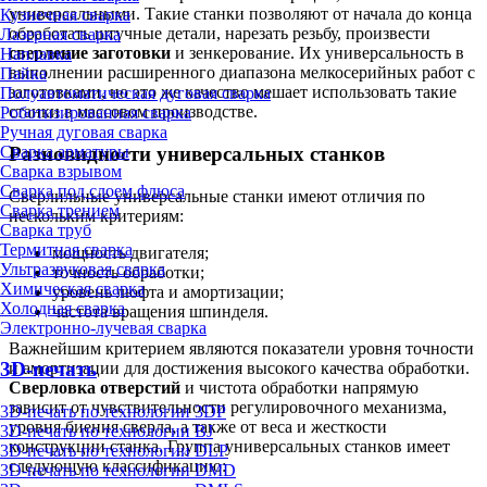
универсальными. Такие станки позволяют от начала до конца
Кузнечная сварка
обработать штучные детали, нарезать резьбу, произвести
Лазерная сварка
сверление заготовки
и зенкерование. Их универсальность в
Наплавка
выполнении расширенного диапазона мелкосерийных работ с
Пайка
заготовками, но это же качество мешает использовать такие
Полуавтоматическая дуговая сварка
станки в массовом производстве.
Роботизированная сварка
Ручная дуговая сварка
Сварка арматуры
Разновидности универсальных станков
Сварка взрывом
Сварка под слоем флюса
Сверлильные универсальные станки имеют отличия по
Сварка трением
нескольким критериям:
Сварка труб
Термитная сварка
мощность двигателя;
Ультразвуковая сварка
точность обработки;
Химическая сварка
уровень люфта и амортизации;
Холодная сварка
частота вращения шпинделя.
Электронно-лучевая сварка
Важнейшим критерием являются показатели уровня точности
3D-печать
и амортизации для достижения высокого качества обработки.
Сверловка отверстий
и чистота обработки напрямую
зависит от чувствительности регулировочного механизма,
3D-печать по технологии 3DP
уровня биения сверла, а также от веса и жесткости
3D-печать по технологии BJ
конструкции станка. Группа универсальных станков имеет
3D-печать по технологии DLP
следующую классификацию:
3D-печать по технологии DMD