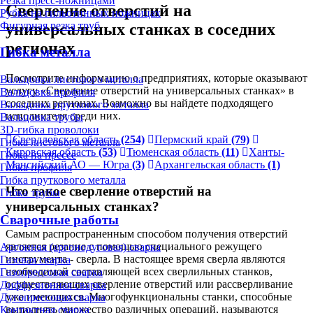
Резка пресс-ножницами
Сверление отверстий на
Рубка на гильотинных ножницах
Фигурная резка труб
универсальных станках в соседних
регионах
Гибка металла
Посмотрите информацию о предприятиях, которые оказывают
Вальцовка листового металла
услугу «Сверление отверстий на универсальных станках» в
Вальцовка профиля
соседних регионах. Возможно вы найдете подходящего
Вальцовка пруткового металла
исполнителя среди них.
Вальцовка трубы
3D-гибка проволоки
Свердловская область
(254)
Пермский край
(79)
Гибка листового металла
Кировская область
(53)
Тюменская область
(11)
Ханты-
Гибка на прессе
Мансийский АО — Югра
(3)
Архангельская область
(1)
Гибка профиля
Гибка пруткового металла
Что такое сверление отверстий на
Гибка трубы
универсальных станках?
Сварочные работы
Самым распространенным способом получения отверстий
является резание с помощью специального режущего
Аргонная (аргонодуговая) сварка
инструмента - сверла. В настоящее время сверла являются
Газовая сварка
необходимой составляющей всех сверлильных станков,
Газопрессовая сварка
осуществляющих сверление отверстий или рассверливание
Диффузионная сварка
уже имеющихся. Многофункциональны станки, способные
Дугопрессовая сварка
выполнять множество различных операций, называются
Контактная сварка