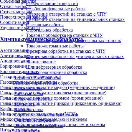
Объёмная закалка
Развертывание отверстий
Отжиг металла
Резьбошлифовальные работы
Отпуск металла
Сверление отверстий на станках с ЧПУ
Поверхностная закалка
Сверление отверстий на универсальных станках
Сорбитизация
Слесарные работы
Улучшение металла
Строгальная обработка
Токарная обработка на станках с ЧПУ
Химико-термическая обработка
Токарная обработка на универсальных станках
Токарно-автоматные работы
Азотирование
Фрезерная обработка на станках с ЧПУ
Алитирование
Фрезерная обработка на универсальных станках
Анодирование
Хонингование
Борирование
Шлицефрезерная обработка
Бороалитирование
Электроэрозионная обработка
Газодинамическое напыление
Термическая обработка
Газотермическое напыление
Химико-термическая обработка
Гальваническое покрытие медью (меднение, омеднение)
Резка металла
Гальваническое покрытие никелем (никелирование)
Гибка металла
Гальваническое покрытие хромом (хромирование)
Сварочные работы
Гальваническое покрытие цинком (цинкование, оцинковка)
3D-печать
Карбонитрация
Литьё металла
Микродуговое оксидирование (МДО)
Обработка металлов давлением
Многослойное покрытие медью и никелем
Очистка и покраска
Многослойное покрытие медью, никелем и хромом
Лаборатория и контроль
Нитроцементация
Инжиниринг