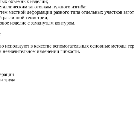
олых объемных изделий;
таллическим заготовкам нужного изгиба;
ем местной деформации разного типа отдельных участков загот
й различной геометрии;
товое изделие с замкнутым контуром.
х
о используют в качестве вспомогательных основные методы те
и незначительном изменении гибкости.