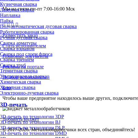
Кузнечная сварка
Мы на связи пн-пт 7:00-16:00 Мск
Лазерная сварка
Наплавка
Пайка
Полуавтоматическая дуговая сварка
Роботизированная сварка
Разместить заказ
Ручная дуговая сварка
Сварка арматуры
Стать исполнителем
Сварка взрывом
Сварка под слоем флюса
Правовые документы
Сварка трением
Сварка труб
Реклама на портале
Термитная сварка
Ультразвуковая сварка
Подбор исполнителей
Химическая сварка
Холодная сварка
Блог
Электронно-лучевая сварка
Чтобы ваше предприятие находилось выше других, подключит
3D-печать
3D-печать по технологии 3DP
Добавить виджет
3D-печать по технологии BJ
3D-печать по технологии DLP
© 2017-2026. Металлообработчики всех стран, объединяйтесь!
3D-печать по технологии DMD