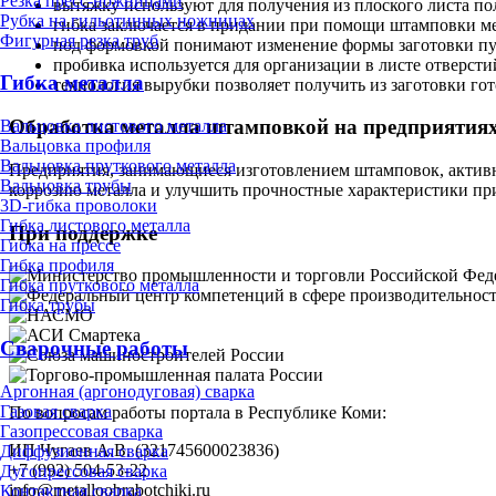
Резка пресс-ножницами
вытяжку используют для получения из плоского листа п
Рубка на гильотинных ножницах
гибка заключается в придании при помощи штамповки ме
Фигурная резка труб
под формовкой понимают изменение формы заготовки пут
пробивка используется для организации в листе отверсти
Гибка металла
технология вырубки позволяет получить из заготовки го
Обработка металла штамповкой на предприятия
Вальцовка листового металла
Вальцовка профиля
Вальцовка пруткового металла
Предприятия, занимающиеся изготовлением штамповок, активн
Вальцовка трубы
коррозию металла и улучшить прочностные характеристики пр
3D-гибка проволоки
Гибка листового металла
При поддержке
Гибка на прессе
Гибка профиля
Гибка пруткового металла
Гибка трубы
Сварочные работы
Аргонная (аргонодуговая) сварка
Газовая сварка
По вопросам работы портала в Республике Коми:
Газопрессовая сварка
ИП Чугаев А.В. (321745600023836)
Диффузионная сварка
+7 (992) 504-53-22
Дугопрессовая сварка
info@metalloobrabotchiki.ru
Контактная сварка