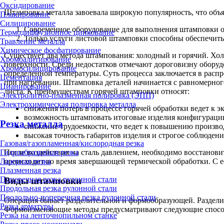
Оксидирование
Штамповка металла завоевала широкую популярность, что объ
Плакирование
Силицирование
Современное оборудование для выполнения штамповки о
Термодиффузионное цинкование
Только услуги листовой штамповки способны обеспечить 
Травление металла
Химическое фосфатирование
Существует два метода штампования: холодный и горячий. Хол
Хромоалитирование
поверхности. Среди недостатков отмечают дороговизну оборудо
Хромосилицирование
определенной температуры. Суть процесса заключается в расп
Цементация
при нагревании. Штамповка деталей начинается с равномерно
Цианирование
листа. К преимуществам горячей штамповки относят:
Электролитно-плазменная полировка (ЭПП)
Электрохимическая полировка металла
снижения потерь в процессе горячей обработки ведет к э
возможность штамповать итоговые изделия конфигураци
Резка металла
снижение трудоемкости, что ведет к повышению произво
высокая точность габаритов изделия и строгое соблюдени
Газовая/газопламенная/кислородная резка
Гидроабразивная резка
После воздействия на сталь давлением, необходимо восстанови
Лазерная резка
происходит во время завершающей термической обработки. С е
Плазменная резка
Поперечная резка рулонной стали
Виды штамповки
Продольная резка рулонной стали
Продольно-поперечная резка рулонной стали
Операция бывает разделительной и формообразующей. Разделит
Резка арматуры
Формоизменяющие методы предусматривают следующие спосо
Резка на ленточнопильном станке