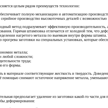
ясняется целым рядом преимуществ технологии:
беспечивает полную механизацию и автоматизацию производств
серийное производство высокоточных деталей с возможностью з
одный метод подразумевает эффективную производительность, а 
вания. Горячая штамповка отличается от холодной тем, что деф
ределении нагретого металла по выемкам внутри формы штампа. 
го прогрева заготовки на специальных установках, которые обе
кономии металла;
и любой сложности;
дительности труда;
я его формы.
ть в материале соответствующие жесткость и твердость. Доведе
ё помощью снимают остаточное напряжение металла, уменьшают 
ельная предполагает удаление из заготовки какой-то части для
бы деформирования: