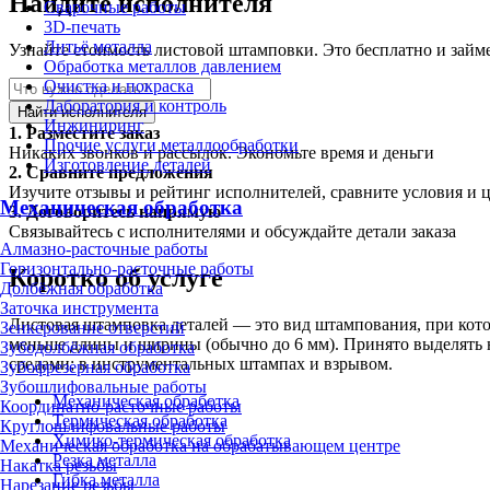
Найдите исполнителя
Сварочные работы
3D-печать
Литьё металла
Узнайте стоимость листовой штамповки. Это бесплатно и займе
Обработка металлов давлением
Очистка и покраска
Лаборатория и контроль
Найти исполнителя
Инжиниринг
1.
Разместите заказ
Прочие услуги металлообработки
Никаких звонков и рассылок. Экономьте время и деньги
Изготовление деталей
2.
Сравните предложения
Изучите отзывы и рейтинг исполнителей, сравните условия и 
Механическая обработка
3.
Договоритесь напрямую
Связывайтесь с исполнителями и обсуждайте детали заказа
Алмазно-расточные работы
Горизонтально-расточные работы
Коротко об услуге
Долбёжная обработка
Заточка инструмента
Листовая штамповка деталей — это вид штампования, при кот
Зенкерование отверстий
меньше длины и ширины (обычно до 6 мм). Принято выделять н
Зубодолбёжная обработка
средами; в инструментальных штампах и взрывом.
Зубофрезерная обработка
Зубошлифовальные работы
Механическая обработка
Координатно-расточные работы
Термическая обработка
Круглошлифовальные работы
Химико-термическая обработка
Механическая обработка на обрабатывающем центре
Резка металла
Накатка резьбы
Гибка металла
Нарезание резьбы