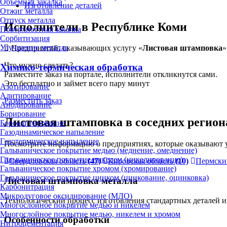
Объёмная закалка
Изготовление деталей
Отжиг металла
Отпуск металла
Исполнители в Республике Коми
Поверхностная закалка
Сорбитизация
Улучшение металла
Предприятий, оказывающих услугу «
Листовая штамповка
»
Что нужно сделать?
Химико-термическая обработка
Разместите заказ на портале, исполнители откликнутся сами.
Это бесплатно и займет всего пару минут
Азотирование
Алитирование
Разместить заказ
Анодирование
Борирование
Листовая штамповка в соседних регион
Бороалитирование
Газодинамическое напыление
Газотермическое напыление
Посмотрите информацию о предприятиях, которые оказывают у
Гальваническое покрытие медью (меднение, омеднение)
Гальваническое покрытие никелем (никелирование)
Свердловская область
(47)
Кировская область
(10)
Пермски
Гальваническое покрытие хромом (хромирование)
Гальваническое покрытие цинком (цинкование, оцинковка)
Листовая штамповка металла
Карбонитрация
Микродуговое оксидирование (МДО)
Технологический процесс изготовления стандартных деталей и
Многослойное покрытие медью и никелем
Многослойное покрытие медью, никелем и хромом
Особенности обработки
Нитроцементация