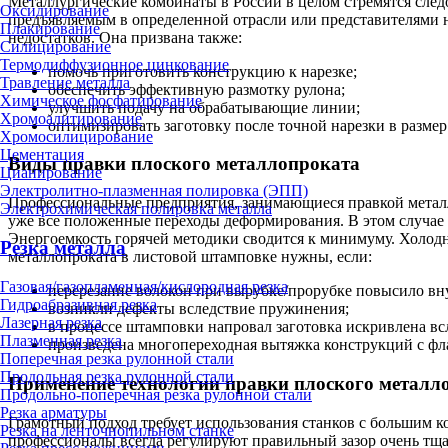
Металлургические комбинаты в России в целом стремятся след
Оксидирование
предъявляемым в определенной отрасли или представителями н
Плакирование
недостатков. Она призвана также:
Силицирование
Термодиффузионное цинкование
помочь приготовить конструкцию к нарезке;
Травление металла
обеспечить эффективную размотку рулона;
Химическое фосфатирование
улучшить подачу на обрабатывающие линии;
Хромоалитирование
оптимизировать заготовку после точной нарезки в размер
Хромосилицирование
Цементация
Виды правки плоского металлопроката
Цианирование
Электролитно-плазменная полировка (ЭПП)
Профессиональные предприятия, занимающиеся правкой металло
Электрохимическая полировка металла
уже все положенные переходы деформирования. В этом случае к
Энергоемкость горячей методики сводится к минимуму. Холод
Резка металла
металлопроката в листовой штамповке нужны, если:
Газовая/газопламенная/кислородная резка
перерезание волокон при вырубке/прорубке повысило вн
Гидроабразивная резка
возникли дефекты вследствие пружинения;
Лазерная резка
в процессе штамповки напровал заготовка искривлена вс
Плазменная резка
произведена многопереходная вытяжка конструкций с фл
Поперечная резка рулонной стали
Продольная резка рулонной стали
Применение технологии правки плоского металл
Продольно-поперечная резка рулонной стали
Резка арматуры
Грамотный подход требует использования станков с большим кол
Резка на ленточнопильном станке
профессионалы всегда регулируют правильный зазор очень тща