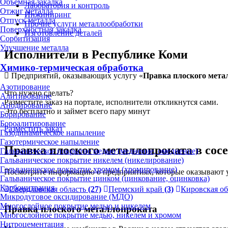
Объёмная закалка
Лаборатория и контроль
Отжиг металла
Инжиниринг
Отпуск металла
Прочие услуги металлообработки
Поверхностная закалка
Изготовление деталей
Сорбитизация
Улучшение металла
Исполнители в Республике Коми
Химико-термическая обработка
Предприятий, оказывающих услугу «
Правка плоского мета
Азотирование
Что нужно сделать?
Алитирование
Разместите заказ на портале, исполнители откликнутся сами.
Анодирование
Это бесплатно и займет всего пару минут
Борирование
Бороалитирование
Разместить заказ
Газодинамическое напыление
Газотермическое напыление
Правка плоского металлопроката в сос
Гальваническое покрытие медью (меднение, омеднение)
Гальваническое покрытие никелем (никелирование)
Гальваническое покрытие хромом (хромирование)
Посмотрите информацию о предприятиях, которые оказывают у
Гальваническое покрытие цинком (цинкование, оцинковка)
Карбонитрация
Свердловская область
(27)
Пермский край
(3)
Кировская об
Микродуговое оксидирование (МДО)
Многослойное покрытие медью и никелем
Правка плоского металлопроката
Многослойное покрытие медью, никелем и хромом
Нитроцементация