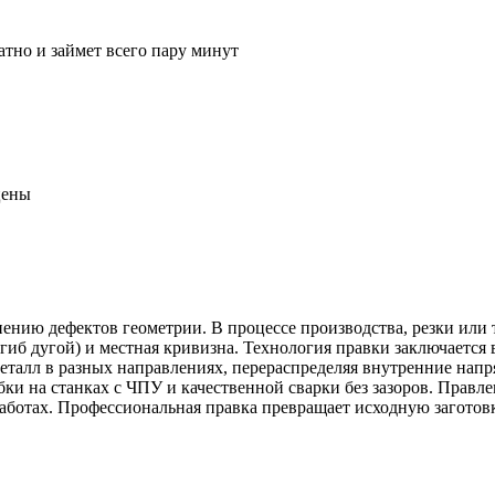
атно и займет всего пару минут
цены
ению дефектов геометрии. В процессе производства, резки или
изгиб дугой) и местная кривизна. Технология правки заключает
талл в разных направлениях, перераспределяя внутренние нап
бки на станках с ЧПУ и качественной сварки без зазоров. Правл
аботах. Профессиональная правка превращает исходную заготов