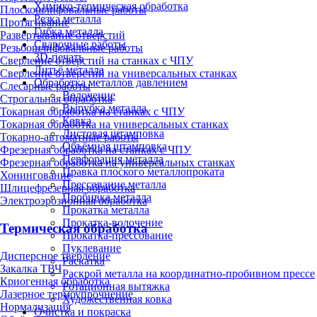
Химико-термическая обработка
Плоскошлифовальные работы
Резка металла
Протягивание
Гибка металла
Развертывание отверстий
Сварочные работы
Резьбошлифовальные работы
3D-печать
Сверление отверстий на станках с ЧПУ
Литьё металла
Сверление отверстий на универсальных станках
Обработка металлов давлением
Слесарные работы
Волочение
Строгальная обработка
Вырубка металла
Токарная обработка на станках с ЧПУ
Ковка
Токарная обработка на универсальных станках
Листовая штамповка
Токарно-автоматные работы
Объёмная штамповка
Фрезерная обработка на станках с ЧПУ
Перфорация металла
Фрезерная обработка на универсальных станках
Правка плоского металлопроката
Хонингование
Прессование металла
Шлицефрезерная обработка
Пробивка металла
Электроэрозионная обработка
Прокатка металла
Прокатка-волочение
Термическая обработка
Прокатка-прессование
Пуклевание
Дисперсное твердение
Раскатка
Закалка ТВЧ
Раскрой металла на координатно-пробивном прессе
Криогенная обработка
Ротационная вытяжка
Лазерное термоупрочнение
Художественная ковка
Нормализация
Очистка и покраска