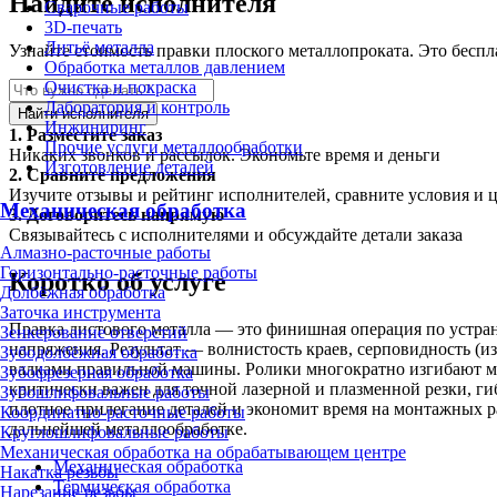
Найдите исполнителя
Сварочные работы
3D-печать
Литьё металла
Узнайте стоимость правки плоского металлопроката. Это беспл
Обработка металлов давлением
Очистка и покраска
Лаборатория и контроль
Найти исполнителя
Инжиниринг
1.
Разместите заказ
Прочие услуги металлообработки
Никаких звонков и рассылок. Экономьте время и деньги
Изготовление деталей
2.
Сравните предложения
Изучите отзывы и рейтинг исполнителей, сравните условия и 
Механическая обработка
3.
Договоритесь напрямую
Связывайтесь с исполнителями и обсуждайте детали заказа
Алмазно-расточные работы
Горизонтально-расточные работы
Коротко об услуге
Долбёжная обработка
Заточка инструмента
Правка листового металла — это финишная операция по устран
Зенкерование отверстий
напряжения. Результат — волнистость краев, серповидность (
Зубодолбёжная обработка
валками правильной машины. Ролики многократно изгибают ме
Зубофрезерная обработка
критически важен для точной лазерной и плазменной резки, ги
Зубошлифовальные работы
плотное прилегание деталей и экономит время на монтажных р
Координатно-расточные работы
дальнейшей металлообработке.
Круглошлифовальные работы
Механическая обработка на обрабатывающем центре
Механическая обработка
Накатка резьбы
Термическая обработка
Нарезание резьбы