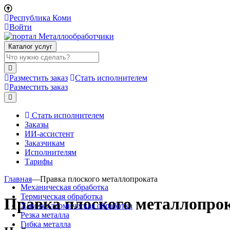
Республика Коми
Войти
Каталог услуг
Разместить заказ
Стать исполнителем
Разместить заказ
Стать исполнителем
Заказы
ИИ-ассистент
Заказчикам
Исполнителям
Тарифы
Главная
—
Правка плоского металлопроката
Механическая обработка
Термическая обработка
Правка плоского металлопро
Химико-термическая обработка
Резка металла
Гибка металла