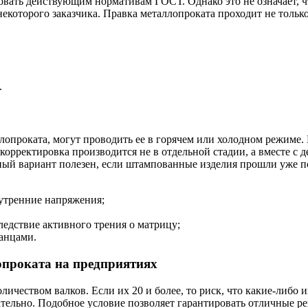
овать действующим нормативам ГОСТ. Однако это не означает, ч
екоторого заказчика. Правка металлопроката проходит не толь
.
проката, могут проводить ее в горячем или холодном режиме. 
орректировка производится не в отдельной стадии, а вместе с 
ный вариант полезен, если штампованные изделия прошли уже п
утренние напряжения;
ледствие активного трения о матрицу;
анцами.
опроката на предприятиях
ичеством валков. Если их 20 и более, то риск, что какие-либо 
тельно. Подобное условие позволяет гарантировать отличные ре