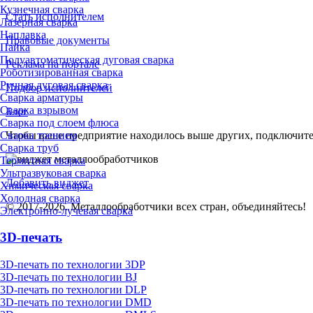
Кузнечная сварка
Стать исполнителем
Лазерная сварка
Наплавка
Правовые документы
Пайка
Полуавтоматическая дуговая сварка
Реклама на портале
Роботизированная сварка
Ручная дуговая сварка
Подбор исполнителей
Сварка арматуры
Сварка взрывом
Блог
Сварка под слоем флюса
Сварка трением
Чтобы ваше предприятие находилось выше других, подключит
Сварка труб
Термитная сварка
Ультразвуковая сварка
Добавить виджет
Химическая сварка
Холодная сварка
© 2017-2026. Металлообработчики всех стран, объединяйтесь!
Электронно-лучевая сварка
3D-печать
3D-печать по технологии 3DP
3D-печать по технологии BJ
3D-печать по технологии DLP
3D-печать по технологии DMD