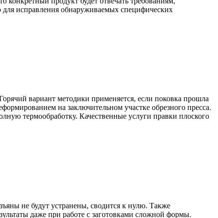
то конкретный продукт будет отвечать требованиям,
ко для исправления обнаруживаемых специфических
Горячий вариант методики применяется, если поковка прошла
деформированием на заключительном участке обрезного пресса.
олную термообработку. Качественные услуги правки плоского
изъяны не будут устранены, сводится к нулю. Также
зультаты даже при работе с заготовками сложной формы.