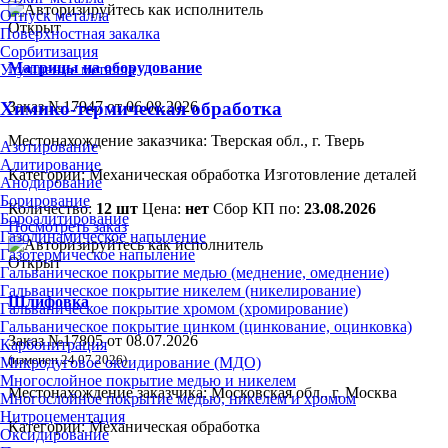
Отпуск металла
Открыт
Поверхностная закалка
Сорбитизация
Матрицы на оборудование
Улучшение металла
Химико-термическая обработка
Заказ №17947 от 06.08.2026
Местонахождение заказчика: Тверская обл., г. Тверь
Азотирование
Алитирование
Категории:
Механическая обработка
Изготовление деталей
Анодирование
Борирование
Количество:
12 шт
Цена:
нет
Сбор КП по:
23.08.2026
Бороалитирование
Посмотреть заказ
Газодинамическое напыление
Газотермическое напыление
Открыт
Гальваническое покрытие медью (меднение, омеднение)
Гальваническое покрытие никелем (никелирование)
Шлифовка
Гальваническое покрытие хромом (хромирование)
Гальваническое покрытие цинком (цинкование, оцинковка)
Заказ №17805 от 08.07.2026
Карбонитрация
(изменен 24.07.2026)
Микродуговое оксидирование (МДО)
Многослойное покрытие медью и никелем
Местонахождение заказчика: Московская обл., г. Москва
Многослойное покрытие медью, никелем и хромом
Нитроцементация
Категории:
Механическая обработка
Оксидирование