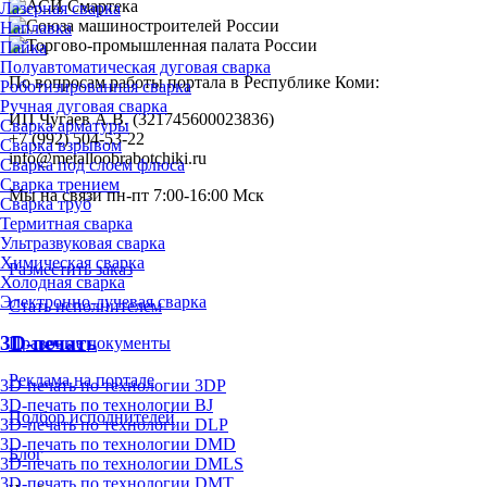
Лазерная сварка
Наплавка
Пайка
Полуавтоматическая дуговая сварка
По вопросам работы портала в Республике Коми:
Роботизированная сварка
Ручная дуговая сварка
ИП Чугаев А.В. (321745600023836)
Сварка арматуры
+7 (992) 504-53-22
Сварка взрывом
info@metalloobrabotchiki.ru
Сварка под слоем флюса
Сварка трением
Мы на связи пн-пт 7:00-16:00 Мск
Сварка труб
Термитная сварка
Ультразвуковая сварка
Химическая сварка
Разместить заказ
Холодная сварка
Электронно-лучевая сварка
Стать исполнителем
3D-печать
Правовые документы
Реклама на портале
3D-печать по технологии 3DP
3D-печать по технологии BJ
Подбор исполнителей
3D-печать по технологии DLP
3D-печать по технологии DMD
Блог
3D-печать по технологии DMLS
3D-печать по технологии DMT