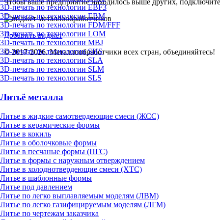
Чтобы ваше предприятие находилось выше других, подключит
3D-печать по технологии EBF3
3D-печать по технологии EBM
3D-печать по технологии FDM/FFF
3D-печать по технологии LOM
Добавить виджет
3D-печать по технологии MBJ
3D-печать по технологии SHS
© 2017-2026. Металлообработчики всех стран, объединяйтесь!
3D-печать по технологии SLA
3D-печать по технологии SLM
3D-печать по технологии SLS
Литьё металла
Литье в жидкие самотвердеющие смеси (ЖСС)
Литье в керамические формы
Литье в кокиль
Литье в оболочковые формы
Литье в песчаные формы (ПГС)
Литье в формы с наружным отверждением
Литье в холоднотвердеющие смеси (ХТС)
Литье в шаблонные формы
Литье под давлением
Литье по легко выплавляемым моделям (ЛВМ)
Литье по легко газифицируемым моделям (ЛГМ)
Литье по чертежам заказчика