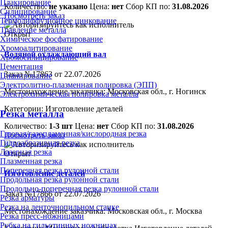
Плакирование
Количество:
не указано
Цена:
нет
Сбор КП по:
31.08.2026
Силицирование
Посмотреть заказ
Термодиффузионное цинкование
Травление металла
Открыт
Химическое фосфатирование
Хромоалитирование
Водяной охлаждающий вал
Хромосилицирование
Цементация
Заказ №17863 от 22.07.2026
Цианирование
Электролитно-плазменная полировка (ЭПП)
Местонахождение заказчика: Московская обл., г. Ногинск
Электрохимическая полировка металла
Категории:
Изготовление деталей
Резка металла
Количество:
1-3 шт
Цена:
нет
Сбор КП по:
31.08.2026
Газовая/газопламенная/кислородная резка
Посмотреть заказ
Гидроабразивная резка
Лазерная резка
Открыт
Плазменная резка
Поперечная резка рулонной стали
Изготовление деталей
Продольная резка рулонной стали
Продольно-поперечная резка рулонной стали
Заказ №17866 от 22.07.2026
Резка арматуры
Резка на ленточнопильном станке
Местонахождение заказчика: Московская обл., г. Москва
Резка пресс-ножницами
Рубка на гильотинных ножницах