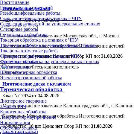
Протягивание
Развертывание отверстий
Изготовление деталей
Резьбошлифовальные работы
Сверление отверстий на станках с ЧПУ
Заказ №17932 от 04.08.2026
Сверление отверстий на универсальных станках
(изменен 06.08.2026)
Слесарные работы
Строгальная обработка
Местонахождение заказчика: Московская обл., г. Москва
Токарная обработка на станках с ЧПУ
Токарная обработка на универсальных станках
Категории:
Механическая обработка
Изготовление деталей
Токарно-автоматные работы
Количество:
не указано
Цена:
нет
Сбор КП по:
31.08.2026
Фрезерная обработка на станках с ЧПУ
Посмотреть заказ
Фрезерная обработка на универсальных станках
Хонингование
Открыт
Шлицефрезерная обработка
Электроэрозионная обработка
Изготовление диска с кулачком
Термическая обработка
Заказ №17934 от 04.08.2026
Дисперсное твердение
Местонахождение заказчика: Калининградская обл., г. Калинин
Закалка ТВЧ
Криогенная обработка
Категории:
Механическая обработка
Изготовление деталей
Лазерное термоупрочнение
Нормализация
Количество:
10 шт
Цена:
нет
Сбор КП по:
31.08.2026
Объёмная закалка
Посмотреть заказ
Отжиг металла