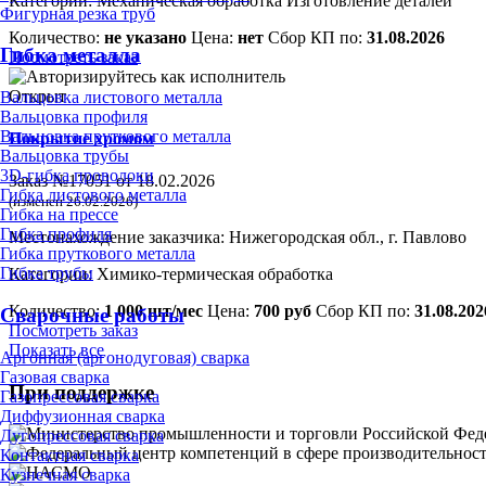
Категории:
Механическая обработка
Изготовление деталей
Фигурная резка труб
Количество:
не указано
Цена:
нет
Сбор КП по:
31.08.2026
Гибка металла
Посмотреть заказ
Открыт
Вальцовка листового металла
Вальцовка профиля
Вальцовка пруткового металла
Покрытие хромом
Вальцовка трубы
3D-гибка проволоки
Заказ №17051 от 18.02.2026
Гибка листового металла
(изменен 26.02.2026)
Гибка на прессе
Гибка профиля
Местонахождение заказчика: Нижегородская обл., г. Павлово
Гибка пруткового металла
Гибка трубы
Категории:
Химико-термическая обработка
Количество:
1 000 шт/мес
Цена:
700 руб
Сбор КП по:
31.08.202
Сварочные работы
Посмотреть заказ
Показать все
Аргонная (аргонодуговая) сварка
Газовая сварка
При поддержке
Газопрессовая сварка
Диффузионная сварка
Дугопрессовая сварка
Контактная сварка
Кузнечная сварка