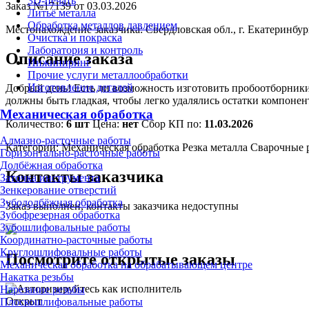
3D-печать
Заказ №17139 от 03.03.2026
Литьё металла
Обработка металлов давлением
Местонахождение заказчика:
Свердловская обл., г. Екатеринбур
Очистка и покраска
Лаборатория и контроль
Описание заказа
Инжиниринг
Прочие услуги металлообработки
Изготовление деталей
Добрый день! Есть ли возможность изготовить пробоотборники
должны быть гладкая, чтобы легко удалялись остатки компонен
Механическая обработка
Количество:
6 шт
Цена:
нет
Сбор КП по:
11.03.2026
Алмазно-расточные работы
Категории:
Механическая обработка
Резка металла
Сварочные 
Горизонтально-расточные работы
Долбёжная обработка
Контакты заказчика
Заточка инструмента
Зенкерование отверстий
Зубодолбёжная обработка
Заказ выполнен, контакты заказчика недоступны
Зубофрезерная обработка
Зубошлифовальные работы
Координатно-расточные работы
Круглошлифовальные работы
Посмотрите открытые заказы
Механическая обработка на обрабатывающем центре
Накатка резьбы
Нарезание резьбы
Открыт
Плоскошлифовальные работы